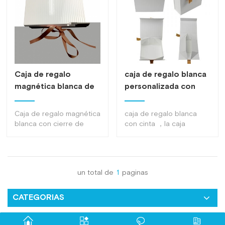
Caja de regalo
caja de regalo blanca
magnética blanca de
personalizada con
lujo personalizada
cinta caja de cierre de
con cierre de cinta
cintas
Caja de regalo magnética
caja de regalo blanca
Caja de regalo
blanca con cierre de
con cinta ，la caja
cinta fue simple blanco
plegable con cinta hará
de un solo color
que su embalaje sea más
romántico Tipo de tira
perfecto, adecuado para
SPOT Revestimiento UV
todo tipo de embalajes
un total de
1
paginas
con caja de tablas de
de regalo展开收起展开收
libro de cinta
起
CATEGORIAS