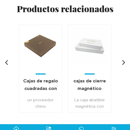
Productos relacionados
na y
Cajas de regalo
cajas de cierre
con
cuadradas con
magnético
per
tana
logo amarillo de
personalizadas
per
ne una
un proveedor
La caja abatible
Bl
papel especial
blancas
chino
magnética con
reg
dorado con
personalizadas
mag
. Los
personalizado
estampado en
pe
tapas
caja de regalo
 el
papel especial
caliente de
Blan
 caja
dorado logotipo
aspecto lujoso con
simp
rígida con tapa
bl