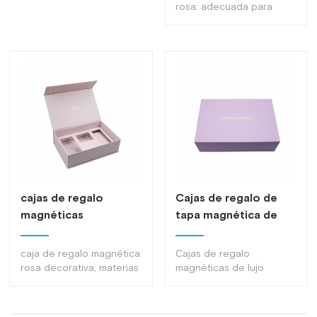
personalizado
rosa: adecuada para
estampado en caliente.
diversos productos para
el cuidado de la piel,
ropa, envases de lujo,
etc.
cajas de regalo
Cajas de regalo de
magnéticas
tapa magnética de
decorativas de
lujo de moda
tamaño
personalizada con
caja de regalo magnética
Cajas de regalo
personalizado caja
caja de regalo de
rosa decorativa, materias
magnéticas de lujo
magnética rosa
primas de alta calidad y
captura magnética
púrpura, apariencia
respetuosas con el
elegante y única púrpura,
medio ambiente,
color personalizable,